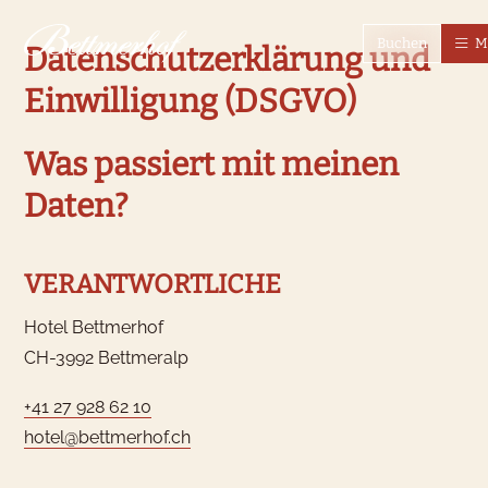
Zur Startseite
Zur Hauptnavigation
Zur Suche
Zum Hauptinhalt
Zum Fussbereich
Zur einfachen Sprache wechseln
Buchen
M
Datenschutzerklärung und
Einwilligung (DSGVO)
Was passiert mit meinen
Daten?
VERANTWORTLICHE
Hotel Bettmerhof
CH-3992 Bettmeralp
+41 27 928 62 10
hotel@bettmerhof.ch