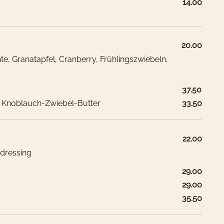
14.00
20.00
, Granatapfel, Cranberry, Frühlingszwiebeln,
 Waren stammen aus erstklassigen Metzgereien und
37.50
ferbetrieben aus folgenden Ländern:
), Knoblauch-Zwiebel-Butter
33.50
CCH, Südamerika (NH)H
22.00
CH
zdressing
as möchtest Du buchen?
29.00
AU / NZ (H/NH)
29.00
r haben Hotelzimmer für 1-4
in
CH
35.50
äste
CH