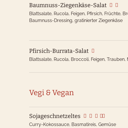
Baumnuss-Ziegenkäse-Salat
Zande
Blattsalate, Rucola, Feigen, Pfirsich, Früchte,
Baumnuss-Dressing, gratinierter Ziegenkäse
Fisch
Brot
Pfirsich-Burrata-Salat
Blattsalate, Rucola, Broccoli, Feigen, Trauben
H: Kan
NH: Ka
worden
Vegi & Vegan
Sojageschnetzeltes
Curry-Kokossauce, Basmatireis, Gemüse