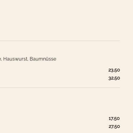
se, Hauswurst, Baumnüsse
23.50
32.50
17.50
27.50