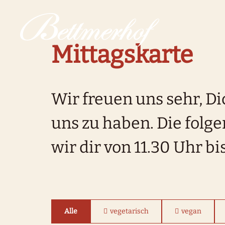
Zur Startseite
Zur Hauptnavigation
Zur Suche
Zum Hauptinhalt
Zum Fussbereich
Zur einfachen Sprache wechseln
Mittagskarte
Wir freuen uns sehr, Di
uns zu haben. Die folg
wir dir von 11.30 Uhr bi
Alle
vegetarisch
vegan