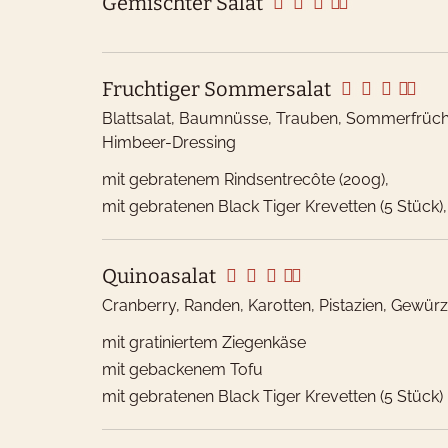
Gemischter Salat
Fruchtiger Sommersalat
Blattsalat, Baumnüsse, Trauben, Sommerfrüchte
Himbeer-Dressing
Unsere
mit gebratenem Rindsentrecôte (200g),
Zulier
mit gebratenen Black Tiger Krevetten (5 Stück
Rind
Quinoasalat
Kalb
Cranberry, Randen, Karotten, Pistazien, Gewür
W
mit gratiniertem Ziegenkäse
Lamm
mit gebackenem Tofu
Wi
Schwe
mit gebratenen Black Tiger Krevetten (5 Stück)
G
Huhn