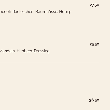
27.50
r
Schweiz
 Broccoli, Radieschen, Baumnüsse, Honig-
Hotelzimmer
Europa, Asien
CH
25.50
, Mandeln, Himbeer-Dressing
n mit hormonellen Leistungsfördern erzeugt worden sein
nn mit nichthormonellen Leistungsfördern, wie Antibiotika er
 sein.
36.50