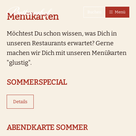
Zur Startseite
Zur Hauptnavigation
Zur Suche
Zum Hauptinhalt
Zum Fussbereich
Zur einfachen Sprache wechseln
Buchen
Menü
Menükarten
Möchtest Du schon wissen, was Dich in
unseren Restaurants erwartet? Gerne
machen wir Dich mit unseren Menükarten
"glustig".
SOMMERSPECIAL
Details
ABENDKARTE SOMMER