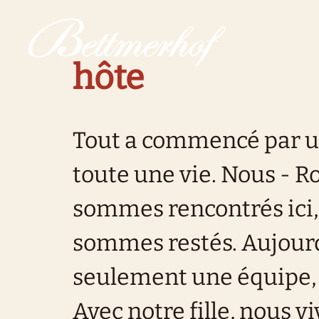
Vers la page d'accueil
Vers la navigation principale
Vers la recherche
Vers le contenu principal
Vers la zone des pieds
Passer au langage simple
hôte
Tout a commencé par un 
toute une vie. Nous - R
sommes rencontrés ici,
sommes restés. Aujourd
seulement une équipe, 
Avec notre fille, nous vi