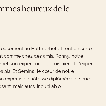
ommes heureux de le
ue souhaites-tu réserver ?
ureusement au Bettmerhof et font en sorte
ous proposons des chambres
ant comme chez des amis. Ronny, notre
hôtel pouvant accueillir de 1 à 4
, met son expérience de cuisinier et d'expert
rsonnes.
palais. Et Seraina, le cœur de notre
son expertise d'hôtesse diplômée à ce que
sant, mais aussi inoubliable.
chambre d'hôtel