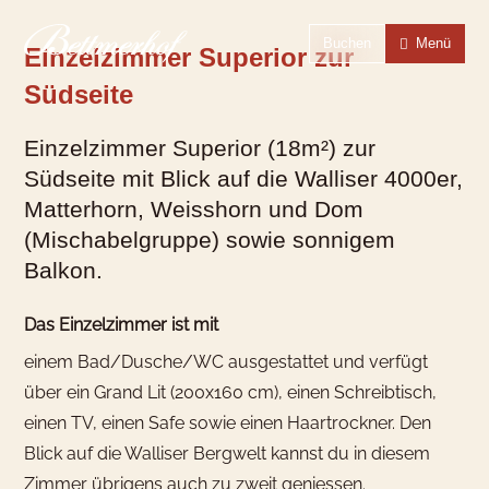
Zur Startseite
Zur Hauptnavigation
Zur Suche
Zum Hauptinhalt
Zum Fussbereich
Zur einfachen Sprache wechseln
Buchen
Menü
Einzelzimmer Superior zur
Südseite
Einzelzimmer Superior (18m²) zur
Südseite mit Blick auf die Walliser 4000er,
Matterhorn, Weisshorn und Dom
(Mischabelgruppe) sowie sonnigem
Balkon.
Das Einzelzimmer ist mit
einem Bad/Dusche/WC ausgestattet und verfügt
über ein Grand Lit (200x160 cm), einen Schreibtisch,
einen TV, einen Safe sowie einen Haartrockner. Den
Blick auf die Walliser Bergwelt kannst du in diesem
Zimmer übrigens auch zu zweit geniessen.