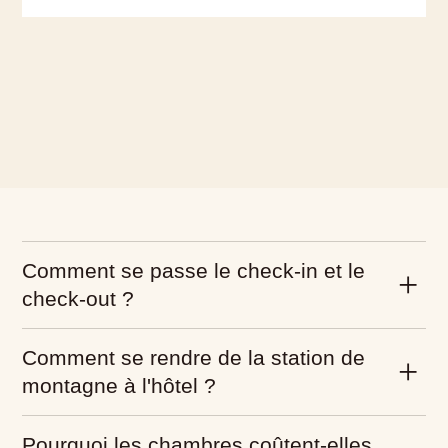
Que souhaites-tu réserver ?
Nous proposons des chambres
d'hôtel pouvant accueillir de 1 à 4
personnes.
chambre d'hôtel
Comment se passe le check-in et le
check-out ?
Comment se rendre de la station de
montagne à l'hôtel ?
Pourquoi les chambres coûtent-elles