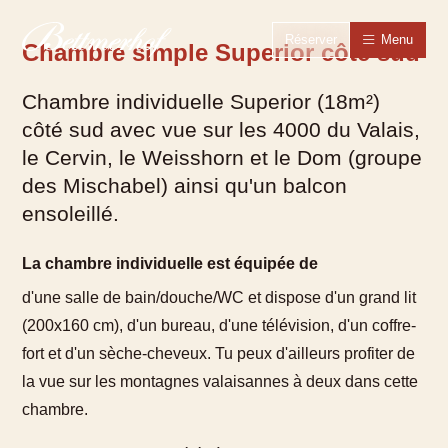
Vers la page d'accueil
Vers la navigation principale
Vers la recherche
Vers le contenu principal
Vers la zone des pieds
Passer au langage simple
Réserver
Menu
Chambre simple Superior côté sud
Chambre individuelle Superior (18m²)
côté sud avec vue sur les 4000 du Valais,
le Cervin, le Weisshorn et le Dom (groupe
des Mischabel) ainsi qu'un balcon
ensoleillé.
La chambre individuelle est équipée de
d'une salle de bain/douche/WC et dispose d'un grand lit
(200x160 cm), d'un bureau, d'une télévision, d'un coffre-
fort et d'un sèche-cheveux. Tu peux d'ailleurs profiter de
la vue sur les montagnes valaisannes à deux dans cette
chambre.