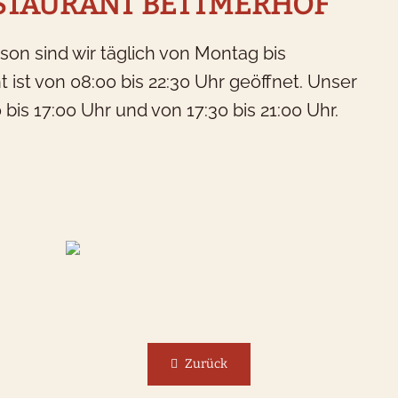
STAURANT BETTMERHOF
r haben Hotelzimmer für 1-4
n sind wir täglich von Montag bis
äste
 ist von 08:00 bis 22:30 Uhr geöffnet. Unser
is 17:00 Uhr und von 17:30 bis 21:00 Uhr.
Hotelzimmer
Zurück