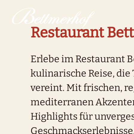
Zur Startseite
Zur Hauptnavigation
Zur Suche
Zum Hauptinhalt
Zum Fussbereich
Zur einfachen Sprache wechseln
Restaurant Bet
Erlebe im Restaurant 
kulinarische Reise, die
vereint. Mit frischen, 
mediterranen Akzenten 
Highlights für unverge
Geschmackserlebnisse