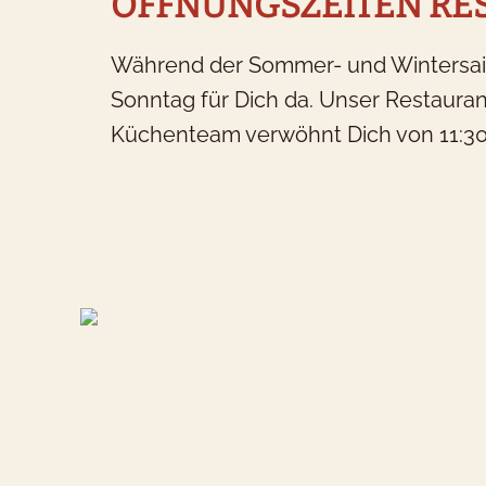
ÖFFNUNGSZEITEN RE
Wi
Während der Sommer- und Wintersaiso
G
Sonntag für Dich da. Unser Restaurant
Küchenteam verwöhnt Dich von 11:30 b