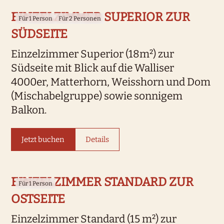
EINZELZIMMER SUPERIOR ZUR
Für 1 Person
Für 2 Personen
SÜDSEITE
Einzelzimmer Superior (18m²) zur
Südseite mit Blick auf die Walliser
4000er, Matterhorn, Weisshorn und Dom
(Mischabelgruppe) sowie sonnigem
Balkon.
Jetzt buchen
Details
EINZELZIMMER STANDARD ZUR
Für 1 Person
OSTSEITE
Einzelzimmer Standard (15 m²) zur