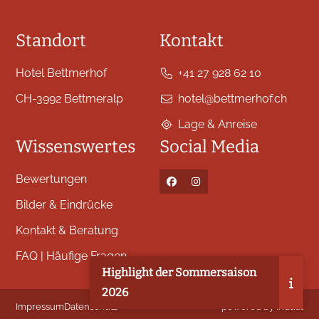
Standort
Kontakt
Hotel Bettmerhof
+41 27 928 62 10
CH-3992 Bettmeralp
hotel@bettmerhof.ch
Lage & Anreise
Wissenswertes
Social Media
Bewertungen
Bilder & Eindrücke
Kontakt & Beratung
FAQ | Häufige Fragen
Highlight der Sommersaison
2026
Impressum
Datenschutz
powered by indual