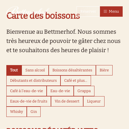
Vers la page d'accueil
Vers la navigation principale
Vers la recherche
Vers le contenu principal
Vers la zone des pieds
Passer au langage simple
Réserver
Menu
Carte des boissons
Bienvenue au Bettmerhof. Nous sommes
très heureux de pouvoir te gâter chez nous
et te souhaitons des heures de plaisir !
Tout
Sans alcool
Boissons désaltérantes
Bière
Débutants et distributeurs
Café et plus...
Café à l'eau-de-vie
Eau-de-vie
Grappa
Eaux-de-vie de fruits
Vin de dessert
Liqueur
Whisky
Gin