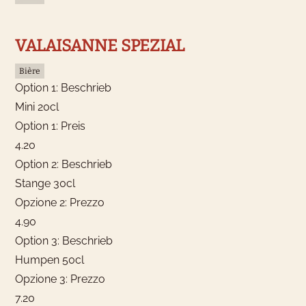
VALAISANNE SPEZIAL
Bière
Option 1: Beschrieb
Mini 20cl
Option 1: Preis
4.20
Option 2: Beschrieb
Stange 30cl
Opzione 2: Prezzo
4.90
Que souhaites-tu réserver ?
Option 3: Beschrieb
Humpen 50cl
Nous proposons des chambres
Opzione 3: Prezzo
d'hôtel pouvant accueillir de 1 à 4
7.20
personnes.