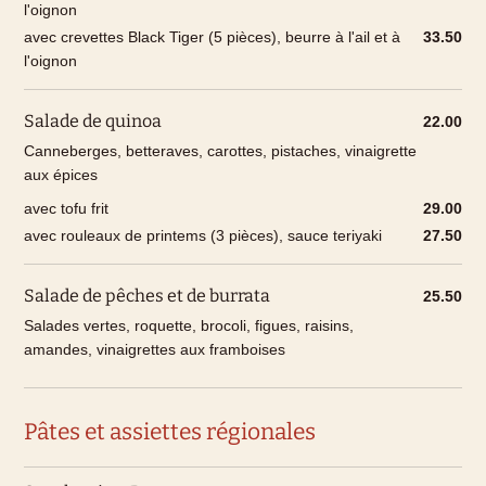
l'oignon
Sandre
CH
chambre d'hôtel
avec crevettes Black Tiger (5 pièces), beurre à l'ail et à
33.50
Poisson
Europe, Asie
l'oignon
Pain
CH
Salade de quinoa
22.00
H : peut avoir été produit avec des stimulateurs de
Canneberges, betteraves, carottes, pistaches, vinaigrette
performance hormonaux
aux épices
NH : peut avoir été produit avec des stimulateurs de
performance non hormonaux, comme les antibiotiques.
avec tofu frit
29.00
avec rouleaux de printems (3 pièces), sauce teriyaki
27.50
Salade de pêches et de burrata
25.50
Salades vertes, roquette, brocoli, figues, raisins,
amandes, vinaigrettes aux framboises
Pâtes et assiettes régionales