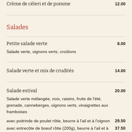
Crème de céleri et de pomme
12.00
Salades
Petite salade verte
8.00
Salade verte, oignons verts, croûtons
Nos marchandises proviennent de boucheries et
d'entreprises de transformation de premier ordre des
pays suivants :
Salade verte et mix de crudités
14.00
Boeuf
CH, Amérique du Sud (NH)
Salade estival
20.00
Que souhaites-tu réserver ?
Veau
CH
Salade verte mélangée, noix, raisins, fruits de l'été,
Nous proposons des chambres
Agneau
AU / NZ (H/NH)
grenade, canneberges, oignons verts, vinaigrettes aux
framboises
d'hôtel pouvant accueillir de 1 à 4
Porc
CH
personnes.
avec poitrinde de poulet rôtie, beurre à l'ail et à l'oignon
29.50
Poulet
CH
avec entrecôte de boeuf rôtie (200g), beurre à l'ail et à
37.50