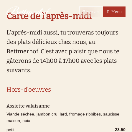
Vers la page d'accueil
Vers la navigation principale
Vers la recherche
Vers le contenu principal
Vers la zone des pieds
Passer au langage simple
Réserver
Menu
Carte de l'après-midi
L'après-midi aussi, tu trouveras toujours
des plats délicieux chez nous, au
Bettmerhof. C'est avec plaisir que nous te
gâterons de 14h00 à 17h00 avec les plats
suivants.
Hors-d'oeuvres
Assiette valaisanne
Viande séchée, jambon cru, lard, fromage ribbibes, saucisse
maison, noix
petit
23.50